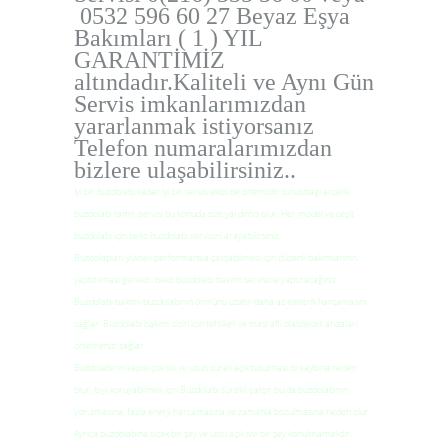
0532 596 60 27 Beyaz Eşya
Bakımları ( 1 ) YIL
GARANTİMİZ
altındadır.Kaliteli ve Aynı Gün
Servis imkanlarımızdan
yararlanmak istiyorsanız
Telefon numaralarımızdan
bizlere ulaşabilirsiniz..
İyi bir buzdolabı kadar iyi bir servis ekibi de önemlidir tunusbagı arcelik
buzdolabı tamir servisi bu konuda size yardımcı olur. Her model ve ceşit
buzdolabı için beko buzdolabı servisini arayabilirsiniz.
Buzdolapları yüksek performansla çalışabilmesi için düzenli bakımlarının
yaptırılması gerekir. beko buzdolabı bakımı servisine yaptıracağınız
Buzdolabı bakımı buzdolabının ömrünü uzatır daha az elektrik harcamasını
sağlar. Buzdolabı bakımı sizin için tehlikeli ve masraflı olabilecek arızaları
önlemenizi sağlar.
Buzdolabının kapısı çok sık ve uzun süreli açık tutulması ısı kaybına neden
olur. Isıyı koruyabilmek için Buzdolabı sürekli çalışır bu da buzdolabının
yorulmasına, fazla enerji harcamasına ve zamanla bozulmasına neden olur.
Ayrıca buzdolabına sıcak bir şey ve üstü açık sıvı bir şey konulmamalıdır.