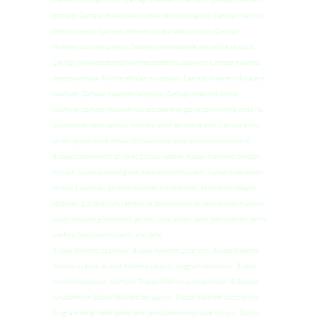
ısıtmıyor. Çamaşır makinesine su dolar dolmaz boşalıyor, Çamaşır makinesi
titreşim yapıyor. Çamaşır makinesi çok gürültülü çalışıyor. Çamaşır
Makinem sarsıntılı çalışıyor. Deterjan çekmecesinde aşırı köpük oluşuyor.
Çamaşır makinesi deterjan çekmecesinden su kaçırıyor. Çamaşır makinesi
deterjan almıyor. Makine altından su kaçırıyor. Çamaşır makinem duruluma
yapmıyor. Çamaşır makinem çalışmıyor. Çamaşır makinem Sıkma
Yapmıyor, çamaşır makinem çok ses çıkartıyor gibi problemleriniz varsa hiç
düşünmeden beko çamaşır makinesi tamir servisini arayın. Çamaşırlarınız
ve sizin güven içinde olması için beko beyaz eşya servisi hizmetinizdedir
Bulaşık makineleriniz için Kireç Çözücü kullanın. Bulaşık makineniz kireçten
kurtulur. Sürekli kullanıldığında makinenizin ömrü uzar. Bulaşık makinenizin
senede 1 yapılması gereken bakımları çok önemlidir. Makinenizin düzgün
çalışması, güç tasarrufu yapması ve bozulmaması için beko bulaşık makinesi
bakım servisine gösterilmesi gerekir. usta ustaları tamir eden edenler servis
telefonu beko tamircisi tamir altın şehir
Bulaşık Makinesi su almıyor. Bulaşık makinem çalışmıyor. Bulaşık Makinesi
devamlı su alıyor. Bulaşık Makinesi çalışıyor, program ilerlemiyor. Bulaşık
makinesi bulaşıkları yıkamıyor. Bulaşık Makinesi su boşaltmıyor. Bulaşıklar
kurulanmıyor. Bulaşık Makinesi ses yapıyor. Bulaşık makinem su sız dırıyor.
Program bittiği halde tablet deterjan kullanılmamış halde duruyor, Bulaşık