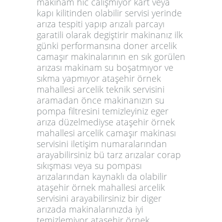
makinam hic calışmıyor kart veya
kapı kilitinden olabilir servisi yerinde
arıza tespiti yapıp arızalı parcayı
garatili olarak degiştirir makinanız ilk
günki performansına doner arcelik
camaşır makinalarının en sık gorülen
arızası makinam su boşatmıyor ve
sıkma yapmıyor ataşehir örnek
mahallesi arcelik teknik servisini
aramadan önce makinanızın su
pompa filtresini temizleyiniz eger
arıza düzelmediyse ataşehir örnek
mahallesi arcelik camaşır makinası
servisini iletişim numaralarından
arayabilirsiniz bü tarz arızalar corap
sıkışması veya su pompası
arızalarından kaynaklı da olabilir
ataşehir örnek mahallesi arcelik
servisini arayabilirsiniz bir diger
arızada makinalarınızda iyi
temizlemiyor ataşehir örnek