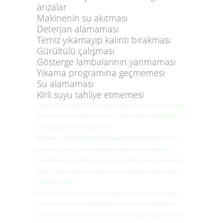
arızalar
Makinenin su akıtması
Deterjan alamaması
Temiz yıkamayıp kalıntı bırakması
Gürültülü çalışması
Gösterge lambalarının yanmaması
Yıkama programına geçmemesi
Su alamaması
Kirli suyu tahliye etmemesi
İyi bir buzdolabı kadar iyi bir servis ekibi de önemlidir örnek arcelik buzdolabı
tamir servisi bu konuda size yardımcı olur. Her model ve ceşit buzdolabı için
beko buzdolabı servisini arayabilirsiniz.
Buzdolapları yüksek performansla çalışabilmesi için düzenli bakımlarının
yaptırılması gerekir. beko buzdolabı bakımı servisine yaptıracağınız
Buzdolabı bakımı buzdolabının ömrünü uzatır daha az elektrik harcamasını
sağlar. Buzdolabı bakımı sizin için tehlikeli ve masraflı olabilecek arızaları
önlemenizi sağlar.
Buzdolabının kapısı çok sık ve uzun süreli açık tutulması ısı kaybına neden
olur. Isıyı koruyabilmek için Buzdolabı sürekli çalışır bu da buzdolabının
yorulmasına, fazla enerji harcamasına ve zamanla bozulmasına neden olur.