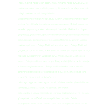
Program bittiği halde tablet deterjan kullanılmamış halde duruyor, Bulaşık
makinesine dokununca, elektrik çarpıyor gibi sorunlarla karşılaşırsanız beko
bulaşık makinası servisini arayabilirsiniz
Bulaşık makineleriniz için Kireç Çözücü kullanın. Bulaşık makineniz kireçten
kurtulur. Sürekli kullanıldığında makinenizin ömrü uzar. Bulaşık makinenizin
senede 1 yapılması gereken bakımları çok önemlidir. Makinenizin düzgün
çalışması, güç tasarrufu yapması ve bozulmaması için beko bulaşık makinesi
bakım servisine gösterilmesi gerekir.Bulaşık Makinesi su almıyor. Bulaşık
makinem çalışmıyor. Bulaşık Makinesi devamlı su alıyor. Bulaşık Makinesi
çalışıyor, program ilerlemiyor. Bulaşık makinesi bulaşıkları yıkamıyor. Bulaşık
Makinesi su boşaltmıyor. Bulaşıklar kurulanmıyor. Bulaşık Makinesi ses
yapıyor. Bulaşık makinem su sız dırıyor. Program bittiği halde tablet deterjan
kullanılmamış halde duruyor, Bulaşık makinesine dokununca, elektrik
çarpıyor gibi sorunlarla karşılaşırsanız beko bulaşık makinası beyaz eşya
servisi 7 24 hizmetinizdedir beko Servisi
beko beyaz eşya ve ankastre grubuna ait ürünlere İstanbul İçi servis hizmeti
vermekteyiz. beko Markasına Ait Servis bakım onarım
beko Buzdolabı Servis, göztepebeko Telefonu, göztepebeko servis Telefonu,
göztepebeko servisi Telefonu, altın şehir beko servisleri Telefonu,
göztepebeko teknik servis Telefonu, altın şehir göztepebeko teknik servisi