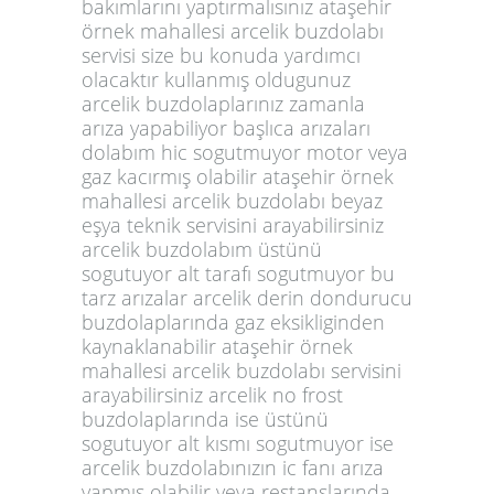
bakımlarını yaptırmalısınız ataşehir
örnek mahallesi arcelik buzdolabı
servisi size bu konuda yardımcı
olacaktır kullanmış oldugunuz
arcelik buzdolaplarınız zamanla
arıza yapabiliyor başlıca arızaları
dolabım hic sogutmuyor motor veya
gaz kacırmış olabilir ataşehir örnek
mahallesi arcelik buzdolabı beyaz
eşya teknik servisini arayabilirsiniz
arcelik buzdolabım üstünü
sogutuyor alt tarafı sogutmuyor bu
tarz arızalar arcelik derin dondurucu
buzdolaplarında gaz eksikliginden
kaynaklanabilir ataşehir örnek
mahallesi arcelik buzdolabı servisini
arayabilirsiniz arcelik no frost
buzdolaplarında ise üstünü
sogutuyor alt kısmı sogutmuyor ise
arcelik buzdolabınızın ic fanı arıza
yapmış olabilir veya restanslarında