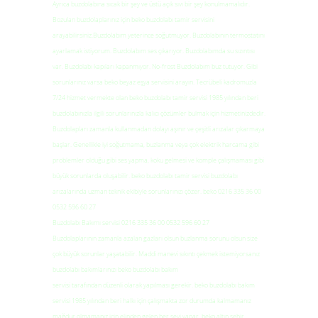
Ayrıca buzdolabına sıcak bir şey ve üstü açık sıvı bir şey konulmamalıdır.
Bozulan buzdolaplarınız için beko buzdolabı tamir servisini
arayabilirsiniz.Buzdolabım yeterince soğutmuyor. Buzdolabının termostatını
ayarlamak istiyorum. Buzdolabım ses çıkarıyor. Buzdolabımda su sızıntısı
var. Buzdolabı kapıları kapanmıyor. No-frost Buzdolabım buz tutuyor. Gibi
sorunlarınız varsa beko beyaz eşya servisini arayın. Tecrübeli kadromuzla
7/24 hizmet vermekte olan beko buzdolabı tamir servisi 1985 yılından beri
buzdolabınızla ilgili sorunlarınızla kalıcı çözümler bulmak için hizmetinizdedir.
Buzdolapları zamanla kullanmadan dolayı aşınır ve çeşitli arızalar çıkarmaya
başlar. Genellikle iyi soğutmama, buzlanma veya çok elektrik harcama gibi
problemler olduğu gibi ses yapma, koku gelmesi ve komple çalışmaması gibi
büyük sorunlarda oluşabilir. beko buzdolabı tamir servisi buzdolabı
arızalarında uzman teknik ekibiyle sorunlarınızı çözer. beko 0216 335 36 00
0532 596 60 27
Buzdolabı Bakımı servisi 0216 335 36 00 0532 596 60 27
Buzdolaplarının zamanla azalan gazları olsun buzlanma sorunu olsun size
çok büyük sorunlar yaşatabilir. Maddi manevi sıkıntı çekmek istemiyorsanız
buzdolabı bakımlarınızı beko buzdolabı bakım
servisi tarafından düzenli olarak yapılması gerekir. beko buzdolabı bakım
servisi 1985 yılından beri halkı için çalışmakta zor durumda kalmamanız
mağdur olmamanız için elinden gelen her şeyi yapar. beko altın şehir