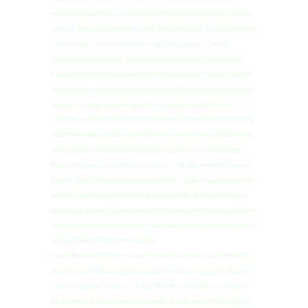
makinem su boşaltmıyor. Çamaşır makinem su almıyor, Çamaşır makinem
ısıtmıyor. Çamaşır makinesine su dolar dolmaz boşalıyor, Çamaşır makinesi
titreşim yapıyor. Çamaşır makinesi çok gürültülü çalışıyor. Çamaşır
Makinem sarsıntılı çalışıyor. Deterjan çekmecesinde aşırı köpük oluşuyor.
Çamaşır makinesi deterjan çekmecesinden su kaçırıyor. Çamaşır makinesi
deterjan almıyor. Makine altından su kaçırıyor. Çamaşır makinem duruluma
yapmıyor. Çamaşır makinem çalışmıyor. Çamaşır makinem Sıkma
Yapmıyor, çamaşır makinem çok ses çıkartıyor gibi problemleriniz varsa hiç
düşünmeden beko çamaşır makinesi tamir servisini arayın. Çamaşırlarınız
ve sizin güven içinde olması için beko beyaz eşya servisi hizmetinizdedir
Bulaşık makineleriniz için Kireç Çözücü kullanın. Bulaşık makineniz kireçten
kurtulur. Sürekli kullanıldığında makinenizin ömrü uzar. Bulaşık makinenizin
senede 1 yapılması gereken bakımları çok önemlidir. Makinenizin düzgün
çalışması, güç tasarrufu yapması ve bozulmaması için beko bulaşık makinesi
bakım servisine gösterilmesi gerekir. usta ustaları tamir eden edenler servis
telefonu beko tamircisi tamir altın şehir
Bulaşık Makinesi su almıyor. Bulaşık makinem çalışmıyor. Bulaşık Makinesi
devamlı su alıyor. Bulaşık Makinesi çalışıyor, program ilerlemiyor. Bulaşık
makinesi bulaşıkları yıkamıyor. Bulaşık Makinesi su boşaltmıyor. Bulaşıklar
kurulanmıyor. Bulaşık Makinesi ses yapıyor. Bulaşık makinem su sız dırıyor.