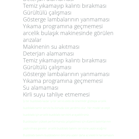
Temiz yıkamayıp kalıntı bırakması
Gürültülü çalışması
Gösterge lambalarının yanmaması
Yıkama programına geçmemesi
arcelik bulaşık makinesinde görülen
arızalar
Makinenin su akıtması
Deterjan alamaması
Temiz yıkamayıp kalıntı bırakması
Gürültülü çalışması
Gösterge lambalarının yanmaması
Yıkama programına geçmemesi
Su alamaması
Kirli suyu tahliye etmemesi
İyi bir buzdolabı kadar iyi bir servis ekibi de önemlidir göztepe arcelik
buzdolabı tamir servisi bu konuda size yardımcı olur. Her model ve ceşit
buzdolabı için arcelik buzdolabı servisini arayabilirsiniz.
Buzdolapları yüksek performansla çalışabilmesi için düzenli bakımlarının
yaptırılması gerekir. arcelik buzdolabı bakımı servisine yaptıracağınız
Buzdolabı bakımı buzdolabının ömrünü uzatır daha az elektrik harcamasını