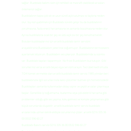
sağlar. Buzdolabı bakımı sizin için tehlikeli ve masraflı olabilecek arızaları
önlemenizi sağlar.
Buzdolabının kapısı çok sık ve uzun süreli açık tutulması ısı kaybına neden
olur. Isıyı koruyabilmek için Buzdolabı sürekli çalışır bu da buzdolabının
yorulmasına, fazla enerji harcamasına ve zamanla bozulmasına neden olur.
Ayrıca buzdolabına sıcak bir şey ve üstü açık sıvı bir şey konulmamalıdır.
Bozulan buzdolaplarınız için arcelik buzdolabı tamir servisini
arayabilirsiniz.Buzdolabım yeterince soğutmuyor. Buzdolabının termostatını
ayarlamak istiyorum. Buzdolabım ses çıkarıyor. Buzdolabımda su sızıntısı
var. Buzdolabı kapıları kapanmıyor. No-frost Buzdolabım buz tutuyor. Gibi
sorunlarınız varsa arcelik beyaz eşya servisini arayın. Tecrübeli kadromuzla
7/24 hizmet vermekte olan arcelik buzdolabı tamir servisi 1985 yılından beri
buzdolabınızla ilgili sorunlarınızla kalıcı çözümler bulmak için hizmetinizdedir.
Buzdolapları zamanla kullanmadan dolayı aşınır ve çeşitli arızalar çıkarmaya
başlar. Genellikle iyi soğutmama, buzlanma veya çok elektrik harcama gibi
problemler olduğu gibi ses yapma, koku gelmesi ve komple çalışmaması gibi
büyük sorunlarda oluşabilir. arcelik buzdolabı tamir servisi buzdolabı
arızalarında uzman teknik ekibiyle sorunlarınızı çözer. arcelik 0216 335 36
00 0532 596 60 27
Buzdolabı Bakımı servisi 0216 335 36 00 0532 596 60 27