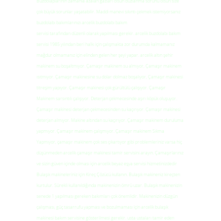
Buzdolaplarının zamanla azalan gazları olsun buzlanma sorunu olsun size
çok büyük sorunlar yaşatabilir. Maddi manevi sıkıntı çekmek istemiyorsanız
buzdolabı bakımlarınızı arcelik buzdolabı bakım
servisi tarafından düzenli olarak yapılması gerekir. arcelik buzdolabı bakım
servisi 1985 yılından beri halkı için çalışmakta zor durumda kalmamanız
mağdur olmamanız için elinden gelen her şeyi yapar. arcelik altın şehir
makinem su boşaltmıyor. Çamaşır makinem su almıyor, Çamaşır makinem
ısıtmıyor. Çamaşır makinesine su dolar dolmaz boşalıyor, Çamaşır makinesi
titreşim yapıyor. Çamaşır makinesi çok gürültülü çalışıyor. Çamaşır
Makinem sarsıntılı çalışıyor. Deterjan çekmecesinde aşırı köpük oluşuyor.
Çamaşır makinesi deterjan çekmecesinden su kaçırıyor. Çamaşır makinesi
deterjan almıyor. Makine altından su kaçırıyor. Çamaşır makinem duruluma
yapmıyor. Çamaşır makinem çalışmıyor. Çamaşır makinem Sıkma
Yapmıyor, çamaşır makinem çok ses çıkartıyor gibi problemleriniz varsa hiç
düşünmeden arcelik çamaşır makinesi tamir servisini arayın. Çamaşırlarınız
ve sizin güven içinde olması için arcelik beyaz eşya servisi hizmetinizdedir
Bulaşık makineleriniz için Kireç Çözücü kullanın. Bulaşık makineniz kireçten
kurtulur. Sürekli kullanıldığında makinenizin ömrü uzar. Bulaşık makinenizin
senede 1 yapılması gereken bakımları çok önemlidir. Makinenizin düzgün
çalışması, güç tasarrufu yapması ve bozulmaması için arcelik bulaşık
makinesi bakım servisine gösterilmesi gerekir. usta ustaları tamir eden