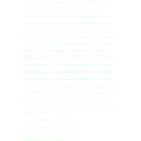
arcelik beyaz eşya ve ankastre grubuna ait ürünlere İstanbul İçi servis
hizmeti vermekteyiz. arcelik Markasına Ait Servis bakım onarım
arcelik Buzdolabı Servis, göztepearcelik Telefonu, göztepearcelik servis
Telefonu, göztepearcelik servisi Telefonu, altın şehir arcelik servisleri
Telefonu, göztepearcelik teknik servis Telefonu, altın şehir göztepearcelik
teknik servisi Telefonu, esenevlerarcelik Buzdolabı Servisi, göztepearcelik
servisi arcelik Telefonu, servis Telefonu, göztepearcelik servis Telefonu,
göztepearcelik servisi Telefonu, göztepe arcelik servisleri Telefonu,
göztepearcelik teknik servis Telefonu, göztepe arcelik servisleri Telefonu,
göztepearcelik servis Telefonu, servis arcelik Telefonu, arcelik Telefonu,
servis Telefonu, servisi Telefonu, göztepearcelik servisi Telefonu, göztepe
arcelik servis Telefonu, servis göztepe arcelik Telefonu, esenevlerarcelik
beyaz eşya servisi Telefonu, göztepearcelik servisi Telefonu, göztepearcelik
servisi Telefonu, göztepearcelik ankastre servisi Telefonu, göztepe arcelik
buzdolabı servisi Telefonu, esenevlerarcelik çamaşır makinesi servisi
Telefonu, göztepearcelik bulaşık makinesi servisi Telefonu,fikitepe arcelik
teknik servisi Telefonu
göztepe arcelik No-Frost Buzdolabı Servis,
göztepe arcelik Fırın Servis,
göztepe arcelik Şofben Servis,
göztepe arcelik Çamaşır Makinesi Servis,