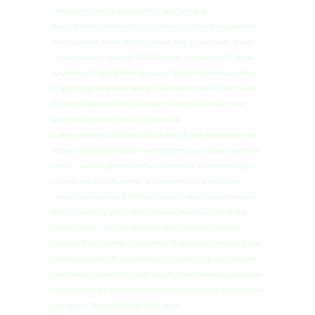
edenler servis telefonu arcelik tamircisi tamir altın şehir
Bulaşık Makinesi su almıyor. Bulaşık makinem çalışmıyor. Bulaşık Makinesi
devamlı su alıyor. Bulaşık Makinesi çalışıyor, program ilerlemiyor. Bulaşık
makinesi bulaşıkları yıkamıyor. Bulaşık Makinesi su boşaltmıyor. Bulaşıklar
kurulanmıyor. Bulaşık Makinesi ses yapıyor. Bulaşık makinem su sız dırıyor.
Program bittiği halde tablet deterjan kullanılmamış halde duruyor, Bulaşık
makinesine dokununca, elektrik çarpıyor gibi sorunlarla karşılaşırsanız
arcelik bulaşık makinası servisini arayabilirsiniz
Bulaşık makineleriniz için Kireç Çözücü kullanın. Bulaşık makineniz kireçten
kurtulur. Sürekli kullanıldığında makinenizin ömrü uzar. Bulaşık makinenizin
senede 1 yapılması gereken bakımları çok önemlidir. Makinenizin düzgün
çalışması, güç tasarrufu yapması ve bozulmaması için arcelik bulaşık
makinesi bakım servisine gösterilmesi gerekir.Bulaşık Makinesi su almıyor.
Bulaşık makinem çalışmıyor. Bulaşık Makinesi devamlı su alıyor. Bulaşık
Makinesi çalışıyor, program ilerlemiyor. Bulaşık makinesi bulaşıkları
yıkamıyor. Bulaşık Makinesi su boşaltmıyor. Bulaşıklar kurulanmıyor. Bulaşık
Makinesi ses yapıyor. Bulaşık makinem su sız dırıyor. Program bittiği halde
tablet deterjan kullanılmamış halde duruyor, Bulaşık makinesine dokununca,
elektrik çarpıyor gibi sorunlarla karşılaşırsanız arcelik bulaşık makinası beyaz
eşya servisi 7 24 hizmetinizdedir arcelik Servisi