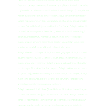
Yapmıyor, çamaşır makinem çok ses çıkartıyor gibi problemleriniz varsa hiç
düşünmeden arcelik çamaşır makinesi tamir servisini arayın. Çamaşırlarınız
ve sizin güven içinde olması için arcelik beyaz eşya servisi hizmetinizdedir
Bulaşık makineleriniz için Kireç Çözücü kullanın. Bulaşık makineniz kireçten
kurtulur. Sürekli kullanıldığında makinenizin ömrü uzar. Bulaşık makinenizin
senede 1 yapılması gereken bakımları çok önemlidir. Makinenizin düzgün
çalışması, güç tasarrufu yapması ve bozulmaması için arcelik bulaşık
makinesi bakım servisine gösterilmesi gerekir. usta ustaları tamir eden
edenler servis telefonu arcelik tamircisi tamir altın şehir
Bulaşık Makinesi su almıyor. Bulaşık makinem çalışmıyor. Bulaşık Makinesi
devamlı su alıyor. Bulaşık Makinesi çalışıyor, program ilerlemiyor. Bulaşık
makinesi bulaşıkları yıkamıyor. Bulaşık Makinesi su boşaltmıyor. Bulaşıklar
kurulanmıyor. Bulaşık Makinesi ses yapıyor. Bulaşık makinem su sız dırıyor.
Program bittiği halde tablet deterjan kullanılmamış halde duruyor, Bulaşık
makinesine dokununca, elektrik çarpıyor gibi sorunlarla karşılaşırsanız
arcelik bulaşık makinası servisini arayabilirsiniz
Bulaşık makineleriniz için Kireç Çözücü kullanın. Bulaşık makineniz kireçten
kurtulur. Sürekli kullanıldığında makinenizin ömrü uzar. Bulaşık makinenizin
senede 1 yapılması gereken bakımları çok önemlidir. Makinenizin düzgün
çalışması, güç tasarrufu yapması ve bozulmaması için arcelik bulaşık