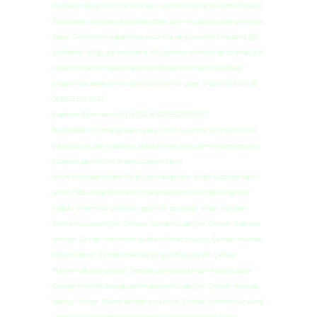
buzdolabınızla ilgili sorunlarınızla kalıcı çözümler bulmak için hizmetinizdedir.
Buzdolapları zamanla kullanmadan dolayı aşınır ve çeşitli arızalar çıkarmaya
başlar. Genellikle iyi soğutmama, buzlanma veya çok elektrik harcama gibi
problemler olduğu gibi ses yapma, koku gelmesi ve komple çalışmaması gibi
büyük sorunlarda oluşabilir. arcelik buzdolabı tamir servisi buzdolabı
arızalarında uzman teknik ekibiyle sorunlarınızı çözer. arcelik 0216 335 36
00 0532 596 60 27
Buzdolabı Bakımı servisi 0216 335 36 00 0532 596 60 27
Buzdolaplarının zamanla azalan gazları olsun buzlanma sorunu olsun size
çok büyük sorunlar yaşatabilir. Maddi manevi sıkıntı çekmek istemiyorsanız
buzdolabı bakımlarınızı arcelik buzdolabı bakım
servisi tarafından düzenli olarak yapılması gerekir. arcelik buzdolabı bakım
servisi 1985 yılından beri halkı için çalışmakta zor durumda kalmamanız
mağdur olmamanız için elinden gelen her şeyi yapar. arcelik altın şehir
makinem su boşaltmıyor. Çamaşır makinem su almıyor, Çamaşır makinem
ısıtmıyor. Çamaşır makinesine su dolar dolmaz boşalıyor, Çamaşır makinesi
titreşim yapıyor. Çamaşır makinesi çok gürültülü çalışıyor. Çamaşır
Makinem sarsıntılı çalışıyor. Deterjan çekmecesinde aşırı köpük oluşuyor.
Çamaşır makinesi deterjan çekmecesinden su kaçırıyor. Çamaşır makinesi
deterjan almıyor. Makine altından su kaçırıyor. Çamaşır makinem duruluma
yapmıyor. Çamaşır makinem çalışmıyor. Çamaşır makinem Sıkma