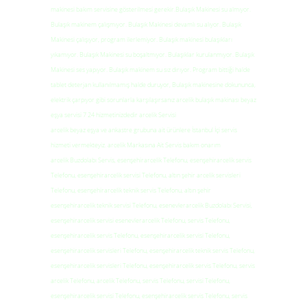
makinesi bakım servisine gösterilmesi gerekir.Bulaşık Makinesi su almıyor.
Bulaşık makinem çalışmıyor. Bulaşık Makinesi devamlı su alıyor. Bulaşık
Makinesi çalışıyor, program ilerlemiyor. Bulaşık makinesi bulaşıkları
yıkamıyor. Bulaşık Makinesi su boşaltmıyor. Bulaşıklar kurulanmıyor. Bulaşık
Makinesi ses yapıyor. Bulaşık makinem su sız dırıyor. Program bittiği halde
tablet deterjan kullanılmamış halde duruyor, Bulaşık makinesine dokununca,
elektrik çarpıyor gibi sorunlarla karşılaşırsanız arcelik bulaşık makinası beyaz
eşya servisi 7 24 hizmetinizdedir arcelik Servisi
arcelik beyaz eşya ve ankastre grubuna ait ürünlere İstanbul İçi servis
hizmeti vermekteyiz. arcelik Markasına Ait Servis bakım onarım
arcelik Buzdolabı Servis, esenşehirarcelik Telefonu, esenşehirarcelik servis
Telefonu, esenşehirarcelik servisi Telefonu, altın şehir arcelik servisleri
Telefonu, esenşehirarcelik teknik servis Telefonu, altın şehir
esenşehirarcelik teknik servisi Telefonu, esenevlerarcelik Buzdolabı Servisi,
esenşehirarcelik servisi esenevlerarcelik Telefonu, servis Telefonu,
esenşehirarcelik servis Telefonu, esenşehirarcelik servisi Telefonu,
esenşehirarcelik servisleri Telefonu, esenşehirarcelik teknik servis Telefonu,
esenşehirarcelik servisleri Telefonu, esenşehirarcelik servis Telefonu, servis
arcelik Telefonu, arcelik Telefonu, servis Telefonu, servisi Telefonu,
esenşehirarcelik servisi Telefonu, esenşehirarcelik servis Telefonu, servis