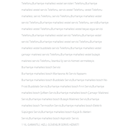
Telefonu,Burhaniye mahallesi vestel servisleri Telefonu,Burhaniye
mahallesi vestel servis Telefonu, servis vestel Telefonu, vestel Telefonu
mahallesi, servis Telefonu, servisi Telefonu,Burhaniye mahallesi vestel
servisi Telefonu,Burhaniye mahallesi vestel servis Telefonu, servisBurhaniye
mahallesi vestel Telefonu,Burhaniye mahallesi vestel beyaz eşya servisi
Telefonu,Burhaniye mahallesi vestel servisi Telefonu,Burhaniye vestel
servisi Telefonu,Burhaniye mahallesi vestel servisi Telefonu,Burhaniye
mahallesi vestel buzdolabı servisi Telefonu,Burhaniye mahallesi vestel
çamaşır makinesi servisi Telefonu,Burhaniye mahallesi vestel bulaşık
makinesi servisi Telefonu, İstanbul İçi servis hizmeti vermekteyiz.
Burhaniye mahallesi bosch Servisi
Burhaniye mahallesi bosch Markasına Ait Servis Kapsamı
Burhaniye mahallesi bosch Buzdolabı Servis,Burhaniye mahallesi bosch No-
Frost Buzdolabı Servis,Burhaniye mahallesi bosch Fırın Servis,Burhaniye
mahallesi bosch Şofben Servis,Burhaniye mahallesi bosch Çamaşır Makinesi
Servis,Burhaniye mahallesi bosch Bulaşık Makinesi Servis,Burhaniye
mahallesi bosch Termosifon Servis,Burhaniye mahallesi bosch Elektrik
Süpürgesi Servis,Burhaniye mahallesi bosch Küçük Ev Aletleri
Servis,Burhaniye mahallesi bosch Aspiratör Servis
1 YIL GARANTİLİ, HIZLI, GÜVENİLİR SERVİS HİZMETİ