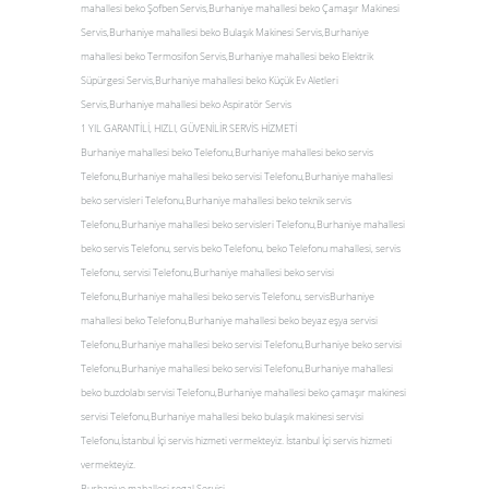
mahallesi beko Şofben Servis,Burhaniye mahallesi beko Çamaşır Makinesi
Servis,Burhaniye mahallesi beko Bulaşık Makinesi Servis,Burhaniye
mahallesi beko Termosifon Servis,Burhaniye mahallesi beko Elektrik
Süpürgesi Servis,Burhaniye mahallesi beko Küçük Ev Aletleri
Servis,Burhaniye mahallesi beko Aspiratör Servis
1 YIL GARANTİLİ, HIZLI, GÜVENİLİR SERVİS HİZMETİ
Burhaniye mahallesi beko Telefonu,Burhaniye mahallesi beko servis
Telefonu,Burhaniye mahallesi beko servisi Telefonu,Burhaniye mahallesi
beko servisleri Telefonu,Burhaniye mahallesi beko teknik servis
Telefonu,Burhaniye mahallesi beko servisleri Telefonu,Burhaniye mahallesi
beko servis Telefonu, servis beko Telefonu, beko Telefonu mahallesi, servis
Telefonu, servisi Telefonu,Burhaniye mahallesi beko servisi
Telefonu,Burhaniye mahallesi beko servis Telefonu, servisBurhaniye
mahallesi beko Telefonu,Burhaniye mahallesi beko beyaz eşya servisi
Telefonu,Burhaniye mahallesi beko servisi Telefonu,Burhaniye beko servisi
Telefonu,Burhaniye mahallesi beko servisi Telefonu,Burhaniye mahallesi
beko buzdolabı servisi Telefonu,Burhaniye mahallesi beko çamaşır makinesi
servisi Telefonu,Burhaniye mahallesi beko bulaşık makinesi servisi
Telefonu,İstanbul İçi servis hizmeti vermekteyiz. İstanbul İçi servis hizmeti
vermekteyiz.
Burhaniye mahallesi regal Servisi