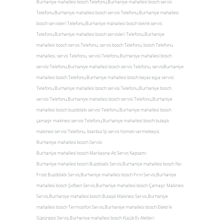
Burhaniye mahallesi bosch Telefonu,Burhaniye mahallesi bosch servis
Telefonu,Burhaniye mahallesi bosch servisi Telefonu,Burhaniye mahallesi
bosch servisleri Telefonu,Burhaniye mahallesi bosch teknik servis
Telefonu,Burhaniye mahallesi bosch servisleri Telefonu,Burhaniye
mahallesi bosch servis Telefonu, servis bosch Telefonu, bosch Telefonu
mahallesi, servis Telefonu, servisi Telefonu,Burhaniye mahallesi bosch
servisi Telefonu,Burhaniye mahallesi bosch servis Telefonu, servisBurhaniye
mahallesi bosch Telefonu,Burhaniye mahallesi bosch beyaz eşya servisi
Telefonu,Burhaniye mahallesi bosch servisi Telefonu,Burhaniye bosch
servisi Telefonu,Burhaniye mahallesi bosch servisi Telefonu,Burhaniye
mahallesi bosch buzdolabı servisi Telefonu,Burhaniye mahallesi bosch
çamaşır makinesi servisi Telefonu,Burhaniye mahallesi bosch bulaşık
makinesi servisi Telefonu, İstanbul İçi servis hizmeti vermekteyiz.
Burhaniye mahallesi bosch Servisi
Burhaniye mahallesi bosch Markasına Ait Servis Kapsamı
Burhaniye mahallesi bosch Buzdolabı Servis,Burhaniye mahallesi bosch No-
Frost Buzdolabı Servis,Burhaniye mahallesi bosch Fırın Servis,Burhaniye
mahallesi bosch Şofben Servis,Burhaniye mahallesi bosch Çamaşır Makinesi
Servis,Burhaniye mahallesi bosch Bulaşık Makinesi Servis,Burhaniye
mahallesi bosch Termosifon Servis,Burhaniye mahallesi bosch Elektrik
Süpürgesi Servis,Burhaniye mahallesi bosch Küçük Ev Aletleri