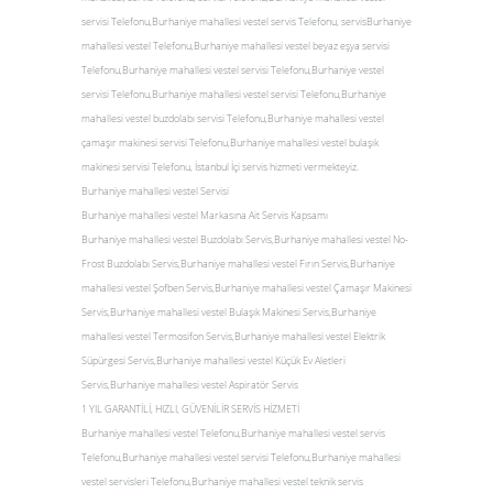
servisi Telefonu,Burhaniye mahallesi vestel servis Telefonu, servisBurhaniye
mahallesi vestel Telefonu,Burhaniye mahallesi vestel beyaz eşya servisi
Telefonu,Burhaniye mahallesi vestel servisi Telefonu,Burhaniye vestel
servisi Telefonu,Burhaniye mahallesi vestel servisi Telefonu,Burhaniye
mahallesi vestel buzdolabı servisi Telefonu,Burhaniye mahallesi vestel
çamaşır makinesi servisi Telefonu,Burhaniye mahallesi vestel bulaşık
makinesi servisi Telefonu, İstanbul İçi servis hizmeti vermekteyiz.
Burhaniye mahallesi vestel Servisi
Burhaniye mahallesi vestel Markasına Ait Servis Kapsamı
Burhaniye mahallesi vestel Buzdolabı Servis,Burhaniye mahallesi vestel No-
Frost Buzdolabı Servis,Burhaniye mahallesi vestel Fırın Servis,Burhaniye
mahallesi vestel Şofben Servis,Burhaniye mahallesi vestel Çamaşır Makinesi
Servis,Burhaniye mahallesi vestel Bulaşık Makinesi Servis,Burhaniye
mahallesi vestel Termosifon Servis,Burhaniye mahallesi vestel Elektrik
Süpürgesi Servis,Burhaniye mahallesi vestel Küçük Ev Aletleri
Servis,Burhaniye mahallesi vestel Aspiratör Servis
1 YIL GARANTİLİ, HIZLI, GÜVENİLİR SERVİS HİZMETİ
Burhaniye mahallesi vestel Telefonu,Burhaniye mahallesi vestel servis
Telefonu,Burhaniye mahallesi vestel servisi Telefonu,Burhaniye mahallesi
vestel servisleri Telefonu,Burhaniye mahallesi vestel teknik servis