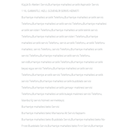
Küçük Ev Aletleri Servis,Burhaniye mahallesi arcelik Aspiratör Servis
1 YIL GARANTİLİ, HIZLI, GÜVENİLİR SERVİS HİZMETİ
Burhaniye mahallesi arcelik Telefonu,Burhaniye mahallesi arcelik servis
Telefonu,Burhaniye mahallesi arcelik servisi Telefonu,Burhaniye mahallesi
arcelik servisleri Telefonu,Burhaniye mahallesi arcelik teknik servis
Telefonu,Burhaniye mahallesi arcelik servisleri Telefonu,Burhaniye
mahallesi arcelik servis Telefonu, servis arcelik Telefonu, arcelik Telefonu
mahallesi, servis Telefonu, servisi Telefonu,Burhaniye mahallesi arcelik
servisi Telefonu,Burhaniye mahallesi arcelik servis Telefonu,
servisBurhaniye mahallesi arcelik Telefonu,Burhaniye mahallesi arcelik
beyaz eşya servisi Telefonu,Burhaniye mahallesi arcelik servisi
Telefonu,Burhaniye arcelik servisi Telefonu,Burhaniye mahallesi arcelik
servisi Telefonu,Burhaniye mahallesi arcelik buzdolabı servisi
Telefonu,Burhaniye mahallesi arcelik çamaşır makinesi servisi
Telefonu,Burhaniye mahallesi arcelik bulaşık makinesi servisi Telefonu,
İstanbul İçi servis hizmeti vermekteyiz.
Burhaniye mahallesi beko Servisi
Burhaniye mahallesi beko Markasına Ait Servis Kapsamı
Burhaniye mahallesi beko Buzdolabı Servis,Burhaniye mahallesi beko No-
Frost Buzdolabı Servis,Burhaniye mahallesi beko Fırın Servis,Burhaniye