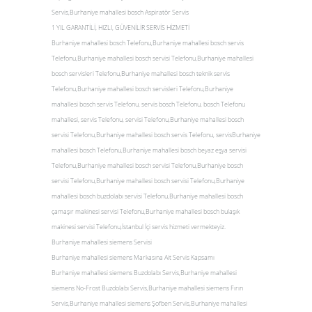
Servis,Burhaniye mahallesi bosch Aspiratör Servis
1 YIL GARANTİLİ, HIZLI, GÜVENİLİR SERVİS HİZMETİ
Burhaniye mahallesi bosch Telefonu,Burhaniye mahallesi bosch servis
Telefonu,Burhaniye mahallesi bosch servisi Telefonu,Burhaniye mahallesi
bosch servisleri Telefonu,Burhaniye mahallesi bosch teknik servis
Telefonu,Burhaniye mahallesi bosch servisleri Telefonu,Burhaniye
mahallesi bosch servis Telefonu, servis bosch Telefonu, bosch Telefonu
mahallesi, servis Telefonu, servisi Telefonu,Burhaniye mahallesi bosch
servisi Telefonu,Burhaniye mahallesi bosch servis Telefonu, servisBurhaniye
mahallesi bosch Telefonu,Burhaniye mahallesi bosch beyaz eşya servisi
Telefonu,Burhaniye mahallesi bosch servisi Telefonu,Burhaniye bosch
servisi Telefonu,Burhaniye mahallesi bosch servisi Telefonu,Burhaniye
mahallesi bosch buzdolabı servisi Telefonu,Burhaniye mahallesi bosch
çamaşır makinesi servisi Telefonu,Burhaniye mahallesi bosch bulaşık
makinesi servisi Telefonu,İstanbul İçi servis hizmeti vermekteyiz.
Burhaniye mahallesi siemens Servisi
Burhaniye mahallesi siemens Markasına Ait Servis Kapsamı
Burhaniye mahallesi siemens Buzdolabı Servis,Burhaniye mahallesi
siemens No-Frost Buzdolabı Servis,Burhaniye mahallesi siemens Fırın
Servis,Burhaniye mahallesi siemens Şofben Servis,Burhaniye mahallesi