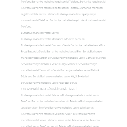
Telefonu,Burhaniye mahallesi regal servisi Telefonu,Burhaniye regal servisi
Telefonu,Burhaniye mahallesi regal servisi Telefonu,Burhaniye mahallesi
regal buzdolabı servisi Telefonu,Burhaniye mahallesi regal çamaşır
makinesi servisi Telefonu,Burhaniye mahallesi regal bulaşık makinesi servisi
Telefonu,
Burhaniye mahallesi vestel Servisi
Burhaniye mahallesi vestel Markasına Ait Servis Kapsamı
Burhaniye mahallesi vestel Buzdolabı Servis,Burhaniye mahallesi vestel No-
Frost Buzdolabı Servis,Burhaniye mahallesi vestel Fırın Servis,Burhaniye
mahallesi vestel Şofben Servis,Burhaniye mahallesi vestel Çamaşır Makinesi
Servis,Burhaniye mahallesi vestel Bulaşık Makinesi Servis,Burhaniye
mahallesi vestel Termosifon Servis,Burhaniye mahallesi vestel Elektrik
Süpürgesi Servis,Burhaniye mahallesi vestel Küçük Ev Aletleri
Servis,Burhaniye mahallesi vestel Aspiratör Servis
1 YIL GARANTİLİ, HIZLI, GÜVENİLİR SERVİS HİZMETİ
Burhaniye mahallesi vestel Telefonu,Burhaniye mahallesi vestel servis
Telefonu,Burhaniye mahallesi vestel servisi Telefonu,Burhaniye mahallesi
vestel servisleri Telefonu,Burhaniye mahallesi vestel teknik servis
Telefonu,Burhaniye mahallesi vestel servisleri Telefonu,Burhaniye
mahallesi vestel servis Telefonu, servis vestel Telefonu, vestel Telefonu
mahallesi, servis Telefonu, servisi Telefonu,Burhaniye mahallesi vestel