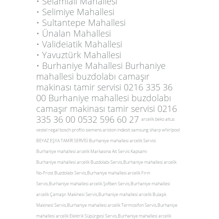
• Selamiali Mahallesi
• Selimiye Mahallesi
• Sultantepe Mahallesi
• Ünalan Mahallesi
• Valideiatik Mahallesi
• Yavuztürk Mahallesi
• Burhaniye Mahallesi Burhaniye
mahallesi buzdolabı camaşır
makinası tamir servisi 0216 335 36
00 Burhaniye mahallesi buzdolabı
camaşır makinası tamir servisi 0216
335 36 00 0532 596 60 27
arcelik beko altus
vestel regal bosch profilo siemens ariston indesit samsung sharp whirlpool
BEYAZ EŞYA TAMİR SERVİSİ Burhaniye mahallesi arcelik Servisi
Burhaniye mahallesi arcelik Markasına Ait Servis Kapsamı
Burhaniye mahallesi arcelik Buzdolabı Servis,Burhaniye mahallesi arcelik
No-Frost Buzdolabı Servis,Burhaniye mahallesi arcelik Fırın
Servis,Burhaniye mahallesi arcelik Şofben Servis,Burhaniye mahallesi
arcelik Çamaşır Makinesi Servis,Burhaniye mahallesi arcelik Bulaşık
Makinesi Servis,Burhaniye mahallesi arcelik Termosifon Servis,Burhaniye
mahallesi arcelik Elektrik Süpürgesi Servis,Burhaniye mahallesi arcelik