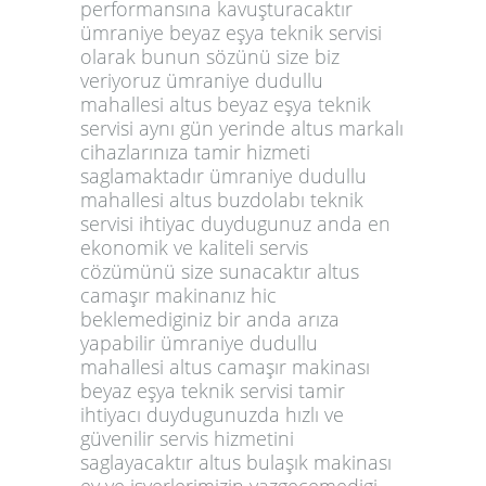
performansına kavuşturacaktır
ümraniye beyaz eşya teknik servisi
olarak bunun sözünü size biz
veriyoruz ümraniye dudullu
mahallesi altus beyaz eşya teknik
servisi aynı gün yerinde altus markalı
cihazlarınıza tamir hizmeti
saglamaktadır ümraniye dudullu
mahallesi altus buzdolabı teknik
servisi ihtiyac duydugunuz anda en
ekonomik ve kaliteli servis
cözümünü size sunacaktır altus
camaşır makinanız hic
beklemediginiz bir anda arıza
yapabilir ümraniye dudullu
mahallesi altus camaşır makinası
beyaz eşya teknik servisi tamir
ihtiyacı duydugunuzda hızlı ve
güvenilir servis hizmetini
saglayacaktır altus bulaşık makinası
ev ve işyerlerimizin vazgecemedigi