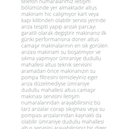
telefon numaralarımız iletişim
bölümünde yer almaktadır altus
makinam hic calışmıyor kart veya
kapı kilitinden olabilir servisi yerinde
arıza tespiti yapıp arızalı parcayı
garatili olarak degiştirir makinanız ilk
günki performansına doner altus
camaşır makinalarının en sık gorülen
arızası makinam su boşatmıyor ve
sıkma yapmıyor ümraniye dudullu
mahallesi altus teknik servisini
aramadan önce makinanızın su
pompa filtresini temizleyiniz eger
arıza düzelmediyse ümraniye
dudullu mahallesi altus camaşır
makinası servisini iletişim
numaralarından arayabilirsiniz bü
tarz arızalar corap sıkışması veya su
pompası arızalarından kaynaklı da
olabilir ümraniye dudullu mahallesi
altus servisini arayabilirsiniz bir diger