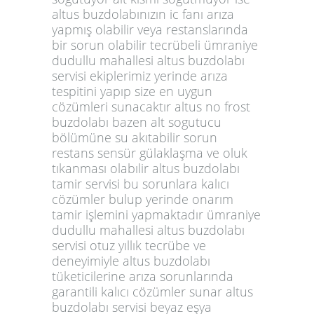
altus buzdolabınızın ic fanı arıza
yapmış olabilir veya restanslarında
bir sorun olabilir tecrübeli ümraniye
dudullu mahallesi altus buzdolabı
servisi ekiplerimiz yerinde arıza
tespitini yapıp size en uygun
cözümleri sunacaktır altus no frost
buzdolabı bazen alt sogutucu
bölümüne su akıtabilir sorun
restans sensür gülaklaşma ve oluk
tıkanması olabılir altus buzdolabı
tamir servisi bu sorunlara kalıcı
cözümler bulup yerinde onarım
tamir işlemini yapmaktadır ümraniye
dudullu mahallesi altus buzdolabı
servisi otuz yıllık tecrübe ve
deneyimiyle altus buzdolabı
tüketicilerine arıza sorunlarında
garantili kalıcı cözümler sunar altus
buzdolabı servisi beyaz eşya