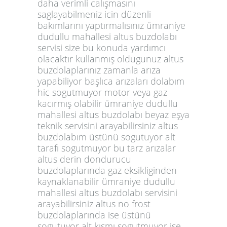
daha verimli calışmasını
saglayabilmeniz icin düzenli
bakımlarını yaptırmalısınız ümraniye
dudullu mahallesi altus buzdolabı
servisi size bu konuda yardımcı
olacaktır kullanmış oldugunuz altus
buzdolaplarınız zamanla arıza
yapabiliyor başlıca arızaları dolabım
hic sogutmuyor motor veya gaz
kacırmış olabilir ümraniye dudullu
mahallesi altus buzdolabı beyaz eşya
teknik servisini arayabilirsiniz altus
buzdolabım üstünü sogutuyor alt
tarafı sogutmuyor bu tarz arızalar
altus derin dondurucu
buzdolaplarında gaz eksikliginden
kaynaklanabilir ümraniye dudullu
mahallesi altus buzdolabı servisini
arayabilirsiniz altus no frost
buzdolaplarında ise üstünü
sogutuyor alt kısmı sogutmuyor ise