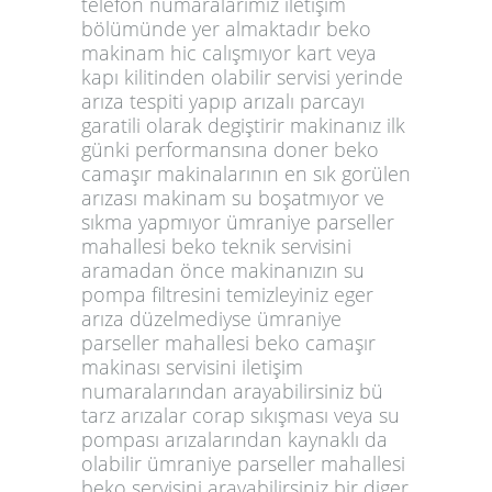
telefon numaralarımız iletişim
bölümünde yer almaktadır beko
makinam hic calışmıyor kart veya
kapı kilitinden olabilir servisi yerinde
arıza tespiti yapıp arızalı parcayı
garatili olarak degiştirir makinanız ilk
günki performansına doner beko
camaşır makinalarının en sık gorülen
arızası makinam su boşatmıyor ve
sıkma yapmıyor ümraniye parseller
mahallesi beko teknik servisini
aramadan önce makinanızın su
pompa filtresini temizleyiniz eger
arıza düzelmediyse ümraniye
parseller mahallesi beko camaşır
makinası servisini iletişim
numaralarından arayabilirsiniz bü
tarz arızalar corap sıkışması veya su
pompası arızalarından kaynaklı da
olabilir ümraniye parseller mahallesi
beko servisini arayabilirsiniz bir diger