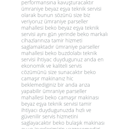
performansına kavuşturacaktır
ümraniye beyaz eşya teknik servisi
olarak bunun sözünü size biz
veriyoruz ümraniye parseller
mahallesi beko beyaz eşya teknik
servisi aynı gün yerinde beko markalı
cihazlarınıza tamir hizmeti
saglamaktadır ümraniye parseller
mahallesi beko buzdolabı teknik
servisi ihtiyac duydugunuz anda en
ekonomik ve kaliteli servis
cözümünü size sunacaktır beko
camaşır makinanız hic
beklemediginiz bir anda arıza
yapabilir ümraniye parseller
mahallesi beko camaşır makinası
beyaz eşya teknik servisi tamir
ihtiyacı duydugunuzda hızlı ve
güvenilir servis hizmetini
saglayacaktır beko bulaşık makinası
ev ve işyerlerimizin vazgecemedigi