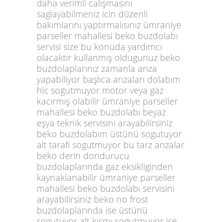
daha verimli calışmasını
saglayabilmeniz icin düzenli
bakımlarını yaptırmalısınız ümraniye
parseller mahallesi beko buzdolabı
servisi size bu konuda yardımcı
olacaktır kullanmış oldugunuz beko
buzdolaplarınız zamanla arıza
yapabiliyor başlıca arızaları dolabım
hic sogutmuyor motor veya gaz
kacırmış olabilir ümraniye parseller
mahallesi beko buzdolabı beyaz
eşya teknik servisini arayabilirsiniz
beko buzdolabım üstünü sogutuyor
alt tarafı sogutmuyor bu tarz arızalar
beko derin dondurucu
buzdolaplarında gaz eksikliginden
kaynaklanabilir ümraniye parseller
mahallesi beko buzdolabı servisini
arayabilirsiniz beko no frost
buzdolaplarında ise üstünü
sogutuyor alt kısmı sogutmuyor ise