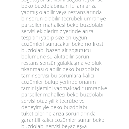
beko buzdolabınızın ic fanı arıza
yapmış olabilir veya restanslarında
bir sorun olabilir tecrübeli ümraniye
parseller mahallesi beko buzdolabı
servisi ekiplerimiz yerinde arıza
tespitini yapıp size en uygun
cözümleri sunacaktır beko no frost
buzdolabı bazen alt sogutucu
bölümüne su akıtabilir sorun
restans sensür gülaklaşma ve oluk
tıkanması olabılir beko buzdolabı
tamir servisi bu sorunlara kalıcı
cözümler bulup yerinde onarım
tamir işlemini yapmaktadır ümraniye
parseller mahallesi beko buzdolabı
servisi otuz yıllık tecrübe ve
deneyimiyle beko buzdolabı
tüketicilerine arıza sorunlarında
garantili kalıcı cözümler sunar beko
buzdolabı servisi beyaz eşya