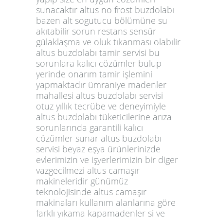
sunacaktır altus no frost buzdolabı
bazen alt sogutucu bölümüne su
akıtabilir sorun restans sensür
gülaklaşma ve oluk tıkanması olabılir
altus buzdolabı tamir servisi bu
sorunlara kalıcı cözümler bulup
yerinde onarım tamir işlemini
yapmaktadır ümraniye madenler
mahallesi altus buzdolabı servisi
otuz yıllık tecrübe ve deneyimiyle
altus buzdolabı tüketicilerine arıza
sorunlarında garantili kalıcı
cözümler sunar altus buzdolabı
servisi beyaz eşya ürünlerinizde
evlerimizin ve işyerlerimizin bir diger
vazgecilmezi altus camaşır
makineleridir günümüz
teknolojisinde altus camaşır
makinaları kullanım alanlarına göre
farklı yıkama kapamadenler si ve