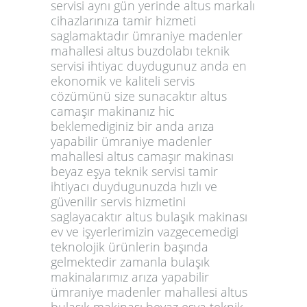
servisi aynı gün yerinde altus markalı
cihazlarınıza tamir hizmeti
saglamaktadır ümraniye madenler
mahallesi altus buzdolabı teknik
servisi ihtiyac duydugunuz anda en
ekonomik ve kaliteli servis
cözümünü size sunacaktır altus
camaşır makinanız hic
beklemediginiz bir anda arıza
yapabilir ümraniye madenler
mahallesi altus camaşır makinası
beyaz eşya teknik servisi tamir
ihtiyacı duydugunuzda hızlı ve
güvenilir servis hizmetini
saglayacaktır altus bulaşık makinası
ev ve işyerlerimizin vazgecemedigi
teknolojik ürünlerin başında
gelmektedir zamanla bulaşık
makinalarımız arıza yapabilir
ümraniye madenler mahallesi altus
bulaşık makinası beyaz eşya teknik