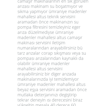
camaşır makinalarının en sık gorülen
arızası makinam su boşatmıyor ve
sıkma yapmıyor ümraniye madenler
mahallesi altus teknik servisini
aramadan önce makinanızın su
pompa filtresini temizleyiniz eger
arıza düzelmediyse ümraniye
madenler mahallesi altus camaşır
makinası servisini iletişim
numaralarından arayabilirsiniz bü
tarz arızalar corap sıkışması veya su
pompası arızalarından kaynaklı da
olabilir ümraniye madenler
mahallesi altus servisini
arayabilirsiniz bir diger arızada
makinalarınızda iyi temizlemiyor
ümraniye madenler mahallesi altus
beyaz eşya servisini aramadan önce
mutlaka deterjanınızı degiştirip
tekrar deneyin ısı derecesini biraz
yükseltin mesala 40 derece 60