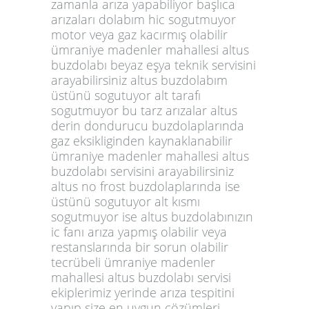
zamanla arıza yapabiliyor başlıca
arızaları dolabım hic sogutmuyor
motor veya gaz kacırmış olabilir
ümraniye madenler mahallesi altus
buzdolabı beyaz eşya teknik servisini
arayabilirsiniz altus buzdolabım
üstünü sogutuyor alt tarafı
sogutmuyor bu tarz arızalar altus
derin dondurucu buzdolaplarında
gaz eksikliginden kaynaklanabilir
ümraniye madenler mahallesi altus
buzdolabı servisini arayabilirsiniz
altus no frost buzdolaplarında ise
üstünü sogutuyor alt kısmı
sogutmuyor ise altus buzdolabınızın
ic fanı arıza yapmış olabilir veya
restanslarında bir sorun olabilir
tecrübeli ümraniye madenler
mahallesi altus buzdolabı servisi
ekiplerimiz yerinde arıza tespitini
yapıp size en uygun cözümleri