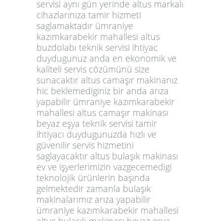
servisi aynı gün yerinde altus markalı
cihazlarınıza tamir hizmeti
saglamaktadır ümraniye
kazımkarabekir mahallesi altus
buzdolabı teknik servisi ihtiyac
duydugunuz anda en ekonomik ve
kaliteli servis cözümünü size
sunacaktır altus camaşır makinanız
hic beklemediginiz bir anda arıza
yapabilir ümraniye kazımkarabekir
mahallesi altus camaşır makinası
beyaz eşya teknik servisi tamir
ihtiyacı duydugunuzda hızlı ve
güvenilir servis hizmetini
saglayacaktır altus bulaşık makinası
ev ve işyerlerimizin vazgecemedigi
teknolojik ürünlerin başında
gelmektedir zamanla bulaşık
makinalarımız arıza yapabilir
ümraniye kazımkarabekir mahallesi
altus bulaşık makinası beyaz eşya