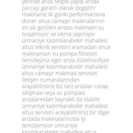
yerinde arıza tespiti yapıp arızalı
parcayı garatili olarak degiştirir
makinanız ilk günki performansına
doner altus camaşır makinalarının
en sık gorülen arızası makinam su
boşatmıyor ve sıkma yapmıyor
ümraniye kazımkarabekir mahallesi
altus teknik servisini aramadan önce
makinanızın su pompa filtresini
temizleyiniz eger arıza düzelmediyse
ümraniye kazımkarabekir mahallesi
altus camaşır makinası servisini
iletişim numaralarından
arayabilirsiniz bü tarz arızalar corap
sıkışması veya su pompası
arızalarından kaynaklı da olabilir
ümraniye kazımkarabekir mahallesi
altus servisini arayabilirsiniz bir diger
arızada makinalarınızda iyi
temizlemiyor ümraniye
kazımkarabekir mahallesi altus