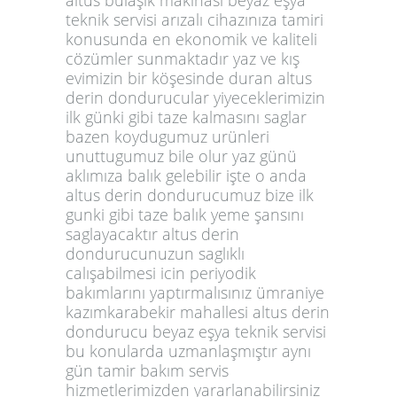
teknik servisi arızalı cihazınıza tamiri
konusunda en ekonomik ve kaliteli
cözümler sunmaktadır yaz ve kış
evimizin bir köşesinde duran altus
derin dondurucular yiyeceklerimizin
ilk günki gibi taze kalmasını saglar
bazen koydugumuz urünleri
unuttugumuz bile olur yaz günü
aklımıza balık gelebilir işte o anda
altus derin dondurucumuz bize ilk
gunki gibi taze balık yeme şansını
saglayacaktır altus derin
dondurucunuzun saglıklı
calışabilmesi icin periyodik
bakımlarını yaptırmalısınız ümraniye
kazımkarabekir mahallesi altus derin
dondurucu beyaz eşya teknik servisi
bu konularda uzmanlaşmıştır aynı
gün tamir bakım servis
hizmetlerimizden yararlanabilirsiniz