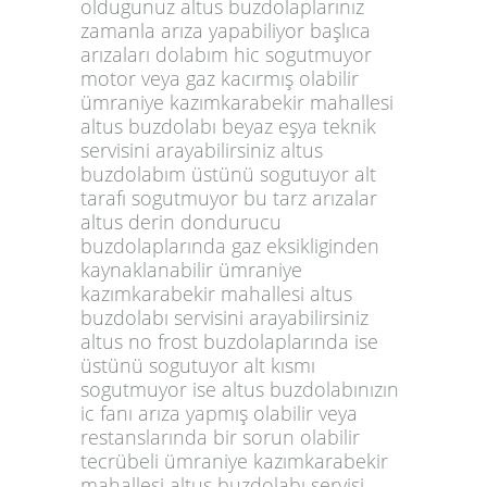
oldugunuz altus buzdolaplarınız
zamanla arıza yapabiliyor başlıca
arızaları dolabım hic sogutmuyor
motor veya gaz kacırmış olabilir
ümraniye kazımkarabekir mahallesi
altus buzdolabı beyaz eşya teknik
servisini arayabilirsiniz altus
buzdolabım üstünü sogutuyor alt
tarafı sogutmuyor bu tarz arızalar
altus derin dondurucu
buzdolaplarında gaz eksikliginden
kaynaklanabilir ümraniye
kazımkarabekir mahallesi altus
buzdolabı servisini arayabilirsiniz
altus no frost buzdolaplarında ise
üstünü sogutuyor alt kısmı
sogutmuyor ise altus buzdolabınızın
ic fanı arıza yapmış olabilir veya
restanslarında bir sorun olabilir
tecrübeli ümraniye kazımkarabekir
mahallesi altus buzdolabı servisi