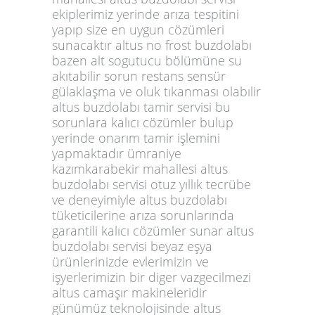
ekiplerimiz yerinde arıza tespitini
yapıp size en uygun cözümleri
sunacaktır altus no frost buzdolabı
bazen alt sogutucu bölümüne su
akıtabilir sorun restans sensür
gülaklaşma ve oluk tıkanması olabılir
altus buzdolabı tamir servisi bu
sorunlara kalıcı cözümler bulup
yerinde onarım tamir işlemini
yapmaktadır ümraniye
kazımkarabekir mahallesi altus
buzdolabı servisi otuz yıllık tecrübe
ve deneyimiyle altus buzdolabı
tüketicilerine arıza sorunlarında
garantili kalıcı cözümler sunar altus
buzdolabı servisi beyaz eşya
ürünlerinizde evlerimizin ve
işyerlerimizin bir diger vazgecilmezi
altus camaşır makineleridir
günümüz teknolojisinde altus