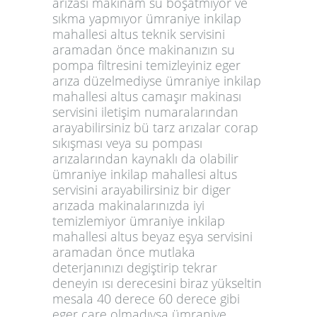
arızası makinam su boşatmıyor ve
sıkma yapmıyor ümraniye inkilap
mahallesi altus teknik servisini
aramadan önce makinanızın su
pompa filtresini temizleyiniz eger
arıza düzelmediyse ümraniye inkilap
mahallesi altus camaşır makinası
servisini iletişim numaralarından
arayabilirsiniz bü tarz arızalar corap
sıkışması veya su pompası
arızalarından kaynaklı da olabilir
ümraniye inkilap mahallesi altus
servisini arayabilirsiniz bir diger
arızada makinalarınızda iyi
temizlemiyor ümraniye inkilap
mahallesi altus beyaz eşya servisini
aramadan önce mutlaka
deterjanınızı degiştirip tekrar
deneyin ısı derecesini biraz yükseltin
mesala 40 derece 60 derece gibi
eger care olmadıysa ümraniye