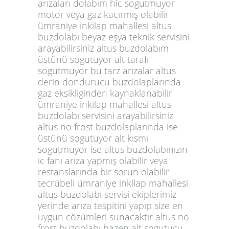
arızaları dolabım hic sogutmuyor
motor veya gaz kacırmış olabilir
ümraniye inkilap mahallesi altus
buzdolabı beyaz eşya teknik servisini
arayabilirsiniz altus buzdolabım
üstünü sogutuyor alt tarafı
sogutmuyor bu tarz arızalar altus
derin dondurucu buzdolaplarında
gaz eksikliginden kaynaklanabilir
ümraniye inkilap mahallesi altus
buzdolabı servisini arayabilirsiniz
altus no frost buzdolaplarında ise
üstünü sogutuyor alt kısmı
sogutmuyor ise altus buzdolabınızın
ic fanı arıza yapmış olabilir veya
restanslarında bir sorun olabilir
tecrübeli ümraniye inkilap mahallesi
altus buzdolabı servisi ekiplerimiz
yerinde arıza tespitini yapıp size en
uygun cözümleri sunacaktır altus no
frost buzdolabı bazen alt sogutucu