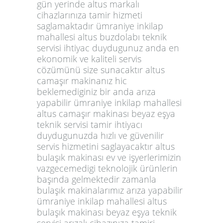
gün yerinde altus markalı
cihazlarınıza tamir hizmeti
saglamaktadır ümraniye inkilap
mahallesi altus buzdolabı teknik
servisi ihtiyac duydugunuz anda en
ekonomik ve kaliteli servis
cözümünü size sunacaktır altus
camaşır makinanız hic
beklemediginiz bir anda arıza
yapabilir ümraniye inkilap mahallesi
altus camaşır makinası beyaz eşya
teknik servisi tamir ihtiyacı
duydugunuzda hızlı ve güvenilir
servis hizmetini saglayacaktır altus
bulaşık makinası ev ve işyerlerimizin
vazgecemedigi teknolojik ürünlerin
başında gelmektedir zamanla
bulaşık makinalarımız arıza yapabilir
ümraniye inkilap mahallesi altus
bulaşık makinası beyaz eşya teknik
servisi arızalı cihazınıza tamiri