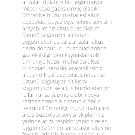
arızaları dolabım hic sogutmuyor
motor veya gaz kacırmış olabilir
ümraniye huzur mahallesi altus
buzdolabı beyaz eşya teknik servisini
arayabilirsiniz altus buzdolabım
üstünü sogutuyor alt tarafı
sogutmuyor bu tarz arızalar altus
derin dondurucu buzdolaplarında
gaz eksikliginden kaynaklanabilir
ümraniye huzur mahallesi altus
buzdolabı servisini arayabilirsiniz
altus no frost buzdolaplarında ise
üstünü sogutuyor alt kısmı
sogutmuyor ise altus buzdolabınızın
ic fanı arıza yapmış olabilir veya
restanslarında bir sorun olabilir
tecrübeli ümraniye huzur mahallesi
altus buzdolabı servisi ekiplerimiz
yerinde arıza tespitini yapıp size en
uygun cözümleri sunacaktır altus no
frost buzdolabı bazen alt sogutucu