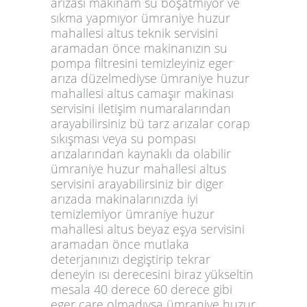
arızası makinam su boşatmıyor ve
sıkma yapmıyor ümraniye huzur
mahallesi altus teknik servisini
aramadan önce makinanızın su
pompa filtresini temizleyiniz eger
arıza düzelmediyse ümraniye huzur
mahallesi altus camaşır makinası
servisini iletişim numaralarından
arayabilirsiniz bü tarz arızalar corap
sıkışması veya su pompası
arızalarından kaynaklı da olabilir
ümraniye huzur mahallesi altus
servisini arayabilirsiniz bir diger
arızada makinalarınızda iyi
temizlemiyor ümraniye huzur
mahallesi altus beyaz eşya servisini
aramadan önce mutlaka
deterjanınızı degiştirip tekrar
deneyin ısı derecesini biraz yükseltin
mesala 40 derece 60 derece gibi
eger care olmadıysa ümraniye huzur