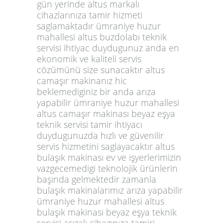
gün yerinde altus markalı
cihazlarınıza tamir hizmeti
saglamaktadır ümraniye huzur
mahallesi altus buzdolabı teknik
servisi ihtiyac duydugunuz anda en
ekonomik ve kaliteli servis
cözümünü size sunacaktır altus
camaşır makinanız hic
beklemediginiz bir anda arıza
yapabilir ümraniye huzur mahallesi
altus camaşır makinası beyaz eşya
teknik servisi tamir ihtiyacı
duydugunuzda hızlı ve güvenilir
servis hizmetini saglayacaktır altus
bulaşık makinası ev ve işyerlerimizin
vazgecemedigi teknolojik ürünlerin
başında gelmektedir zamanla
bulaşık makinalarımız arıza yapabilir
ümraniye huzur mahallesi altus
bulaşık makinası beyaz eşya teknik
servisi arızalı cihazınıza tamiri