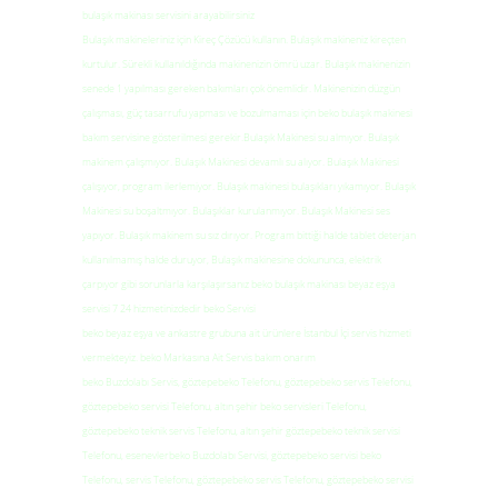
bulaşık makinası servisini arayabilirsiniz
Bulaşık makineleriniz için Kireç Çözücü kullanın. Bulaşık makineniz kireçten
kurtulur. Sürekli kullanıldığında makinenizin ömrü uzar. Bulaşık makinenizin
senede 1 yapılması gereken bakımları çok önemlidir. Makinenizin düzgün
çalışması, güç tasarrufu yapması ve bozulmaması için beko bulaşık makinesi
bakım servisine gösterilmesi gerekir.Bulaşık Makinesi su almıyor. Bulaşık
makinem çalışmıyor. Bulaşık Makinesi devamlı su alıyor. Bulaşık Makinesi
çalışıyor, program ilerlemiyor. Bulaşık makinesi bulaşıkları yıkamıyor. Bulaşık
Makinesi su boşaltmıyor. Bulaşıklar kurulanmıyor. Bulaşık Makinesi ses
yapıyor. Bulaşık makinem su sız dırıyor. Program bittiği halde tablet deterjan
kullanılmamış halde duruyor, Bulaşık makinesine dokununca, elektrik
çarpıyor gibi sorunlarla karşılaşırsanız beko bulaşık makinası beyaz eşya
servisi 7 24 hizmetinizdedir beko Servisi
beko beyaz eşya ve ankastre grubuna ait ürünlere İstanbul İçi servis hizmeti
vermekteyiz. beko Markasına Ait Servis bakım onarım
beko Buzdolabı Servis, göztepebeko Telefonu, göztepebeko servis Telefonu,
göztepebeko servisi Telefonu, altın şehir beko servisleri Telefonu,
göztepebeko teknik servis Telefonu, altın şehir göztepebeko teknik servisi
Telefonu, esenevlerbeko Buzdolabı Servisi, göztepebeko servisi beko
Telefonu, servis Telefonu, göztepebeko servis Telefonu, göztepebeko servisi