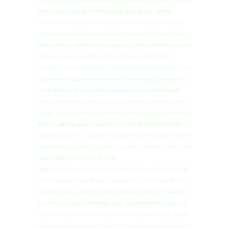
titreşim yapıyor. Çamaşır makinesi çok gürültülü çalışıyor. Çamaşır
Makinem sarsıntılı çalışıyor. Deterjan çekmecesinde aşırı köpük oluşuyor.
Çamaşır makinesi deterjan çekmecesinden su kaçırıyor. Çamaşır makinesi
deterjan almıyor. Makine altından su kaçırıyor. Çamaşır makinem duruluma
yapmıyor. Çamaşır makinem çalışmıyor. Çamaşır makinem Sıkma
Yapmıyor, çamaşır makinem çok ses çıkartıyor gibi problemleriniz varsa hiç
düşünmeden beko çamaşır makinesi tamir servisini arayın. Çamaşırlarınız
ve sizin güven içinde olması için beko beyaz eşya servisi hizmetinizdedir
Bulaşık makineleriniz için Kireç Çözücü kullanın. Bulaşık makineniz kireçten
kurtulur. Sürekli kullanıldığında makinenizin ömrü uzar. Bulaşık makinenizin
senede 1 yapılması gereken bakımları çok önemlidir. Makinenizin düzgün
çalışması, güç tasarrufu yapması ve bozulmaması için beko bulaşık makinesi
bakım servisine gösterilmesi gerekir. usta ustaları tamir eden edenler servis
telefonu beko tamircisi tamir altın şehir
Bulaşık Makinesi su almıyor. Bulaşık makinem çalışmıyor. Bulaşık Makinesi
devamlı su alıyor. Bulaşık Makinesi çalışıyor, program ilerlemiyor. Bulaşık
makinesi bulaşıkları yıkamıyor. Bulaşık Makinesi su boşaltmıyor. Bulaşıklar
kurulanmıyor. Bulaşık Makinesi ses yapıyor. Bulaşık makinem su sız dırıyor.
Program bittiği halde tablet deterjan kullanılmamış halde duruyor, Bulaşık
makinesine dokununca, elektrik çarpıyor gibi sorunlarla karşılaşırsanız beko