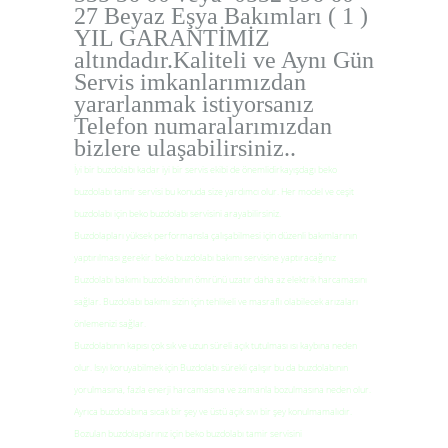
27 Beyaz Eşya Bakımları ( 1 )
YIL GARANTİMİZ
altındadır.Kaliteli ve Aynı Gün
Servis imkanlarımızdan
yararlanmak istiyorsanız
Telefon numaralarımızdan
bizlere ulaşabilirsiniz..
İyi bir buzdolabı kadar iyi bir servis ekibi de önemlidirkayışdagı beko
buzdolabı tamir servisi bu konuda size yardımcı olur. Her model ve ceşit
buzdolabı için beko buzdolabı servisini arayabilirsiniz.
Buzdolapları yüksek performansla çalışabilmesi için düzenli bakımlarının
yaptırılması gerekir. beko buzdolabı bakımı servisine yaptıracağınız
Buzdolabı bakımı buzdolabının ömrünü uzatır daha az elektrik harcamasını
sağlar. Buzdolabı bakımı sizin için tehlikeli ve masraflı olabilecek arızaları
önlemenizi sağlar.
Buzdolabının kapısı çok sık ve uzun süreli açık tutulması ısı kaybına neden
olur. Isıyı koruyabilmek için Buzdolabı sürekli çalışır bu da buzdolabının
yorulmasına, fazla enerji harcamasına ve zamanla bozulmasına neden olur.
Ayrıca buzdolabına sıcak bir şey ve üstü açık sıvı bir şey konulmamalıdır.
Bozulan buzdolaplarınız için beko buzdolabı tamir servisini