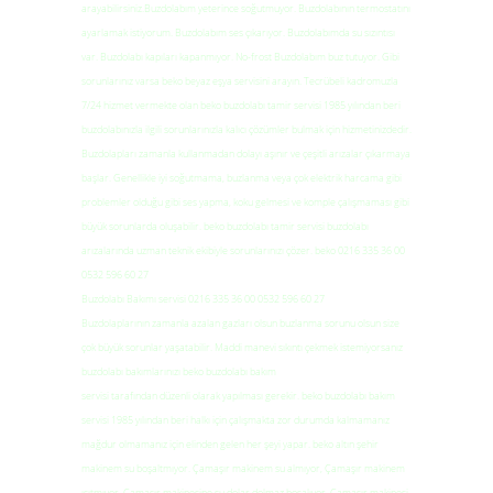
arayabilirsiniz.Buzdolabım yeterince soğutmuyor. Buzdolabının termostatını
ayarlamak istiyorum. Buzdolabım ses çıkarıyor. Buzdolabımda su sızıntısı
var. Buzdolabı kapıları kapanmıyor. No-frost Buzdolabım buz tutuyor. Gibi
sorunlarınız varsa beko beyaz eşya servisini arayın. Tecrübeli kadromuzla
7/24 hizmet vermekte olan beko buzdolabı tamir servisi 1985 yılından beri
buzdolabınızla ilgili sorunlarınızla kalıcı çözümler bulmak için hizmetinizdedir.
Buzdolapları zamanla kullanmadan dolayı aşınır ve çeşitli arızalar çıkarmaya
başlar. Genellikle iyi soğutmama, buzlanma veya çok elektrik harcama gibi
problemler olduğu gibi ses yapma, koku gelmesi ve komple çalışmaması gibi
büyük sorunlarda oluşabilir. beko buzdolabı tamir servisi buzdolabı
arızalarında uzman teknik ekibiyle sorunlarınızı çözer. beko 0216 335 36 00
0532 596 60 27
Buzdolabı Bakımı servisi 0216 335 36 00 0532 596 60 27
Buzdolaplarının zamanla azalan gazları olsun buzlanma sorunu olsun size
çok büyük sorunlar yaşatabilir. Maddi manevi sıkıntı çekmek istemiyorsanız
buzdolabı bakımlarınızı beko buzdolabı bakım
servisi tarafından düzenli olarak yapılması gerekir. beko buzdolabı bakım
servisi 1985 yılından beri halkı için çalışmakta zor durumda kalmamanız
mağdur olmamanız için elinden gelen her şeyi yapar. beko altın şehir
makinem su boşaltmıyor. Çamaşır makinem su almıyor, Çamaşır makinem
ısıtmıyor. Çamaşır makinesine su dolar dolmaz boşalıyor, Çamaşır makinesi