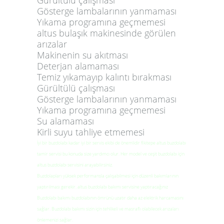
Gösterge lambalarının yanmaması
Yıkama programına geçmemesi
altus bulaşık makinesinde görülen
arızalar
Makinenin su akıtması
Deterjan alamaması
Temiz yıkamayıp kalıntı bırakması
Gürültülü çalışması
Gösterge lambalarının yanmaması
Yıkama programına geçmemesi
Su alamaması
Kirli suyu tahliye etmemesi
İyi bir buzdolabı kadar iyi bir servis ekibi de önemlidir fikitepe altus buzdolabı
tamir servisi bu konuda size yardımcı olur. Her model ve ceşit buzdolabı için
altus buzdolabı servisini arayabilirsiniz.
Buzdolapları yüksek performansla çalışabilmesi için düzenli bakımlarının
yaptırılması gerekir. altus buzdolabı bakımı servisine yaptıracağınız
Buzdolabı bakımı buzdolabının ömrünü uzatır daha az elektrik harcamasını
sağlar. Buzdolabı bakımı sizin için tehlikeli ve masraflı olabilecek arızaları
önlemenizi sağlar.