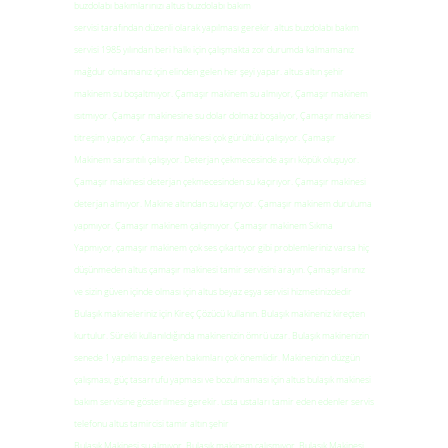
buzdolabı bakımlarınızı altus buzdolabı bakım
servisi tarafından düzenli olarak yapılması gerekir. altus buzdolabı bakım
servisi 1985 yılından beri halkı için çalışmakta zor durumda kalmamanız
mağdur olmamanız için elinden gelen her şeyi yapar. altus altın şehir
makinem su boşaltmıyor. Çamaşır makinem su almıyor, Çamaşır makinem
ısıtmıyor. Çamaşır makinesine su dolar dolmaz boşalıyor, Çamaşır makinesi
titreşim yapıyor. Çamaşır makinesi çok gürültülü çalışıyor. Çamaşır
Makinem sarsıntılı çalışıyor. Deterjan çekmecesinde aşırı köpük oluşuyor.
Çamaşır makinesi deterjan çekmecesinden su kaçırıyor. Çamaşır makinesi
deterjan almıyor. Makine altından su kaçırıyor. Çamaşır makinem duruluma
yapmıyor. Çamaşır makinem çalışmıyor. Çamaşır makinem Sıkma
Yapmıyor, çamaşır makinem çok ses çıkartıyor gibi problemleriniz varsa hiç
düşünmeden altus çamaşır makinesi tamir servisini arayın. Çamaşırlarınız
ve sizin güven içinde olması için altus beyaz eşya servisi hizmetinizdedir
Bulaşık makineleriniz için Kireç Çözücü kullanın. Bulaşık makineniz kireçten
kurtulur. Sürekli kullanıldığında makinenizin ömrü uzar. Bulaşık makinenizin
senede 1 yapılması gereken bakımları çok önemlidir. Makinenizin düzgün
çalışması, güç tasarrufu yapması ve bozulmaması için altus bulaşık makinesi
bakım servisine gösterilmesi gerekir. usta ustaları tamir eden edenler servis
telefonu altus tamircisi tamir altın şehir
Bulaşık Makinesi su almıyor. Bulaşık makinem çalışmıyor. Bulaşık Makinesi