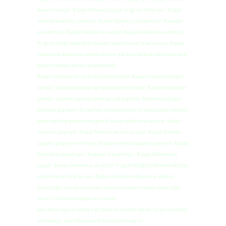
devamlı su alıyor. Bulaşık Makinesi çalışıyor, program ilerlemiyor. Bulaşık
makinesi bulaşıkları yıkamıyor. Bulaşık Makinesi su boşaltmıyor. Bulaşıklar
kurulanmıyor. Bulaşık Makinesi ses yapıyor. Bulaşık makinem su sız dırıyor.
Program bittiği halde tablet deterjan kullanılmamış halde duruyor, Bulaşık
makinesine dokununca, elektrik çarpıyor gibi sorunlarla karşılaşırsanız altus
bulaşık makinası servisini arayabilirsiniz
Bulaşık makineleriniz için Kireç Çözücü kullanın. Bulaşık makineniz kireçten
kurtulur. Sürekli kullanıldığında makinenizin ömrü uzar. Bulaşık makinenizin
senede 1 yapılması gereken bakımları çok önemlidir. Makinenizin düzgün
çalışması, güç tasarrufu yapması ve bozulmaması için altus bulaşık makinesi
bakım servisine gösterilmesi gerekir.Bulaşık Makinesi su almıyor. Bulaşık
makinem çalışmıyor. Bulaşık Makinesi devamlı su alıyor. Bulaşık Makinesi
çalışıyor, program ilerlemiyor. Bulaşık makinesi bulaşıkları yıkamıyor. Bulaşık
Makinesi su boşaltmıyor. Bulaşıklar kurulanmıyor. Bulaşık Makinesi ses
yapıyor. Bulaşık makinem su sız dırıyor. Program bittiği halde tablet deterjan
kullanılmamış halde duruyor, Bulaşık makinesine dokununca, elektrik
çarpıyor gibi sorunlarla karşılaşırsanız altus bulaşık makinası beyaz eşya
servisi 7 24 hizmetinizdedir altus Servisi
altus beyaz eşya ve ankastre grubuna ait ürünlere İstanbul İçi servis hizmeti
vermekteyiz. altus Markasına Ait Servis bakım onarım