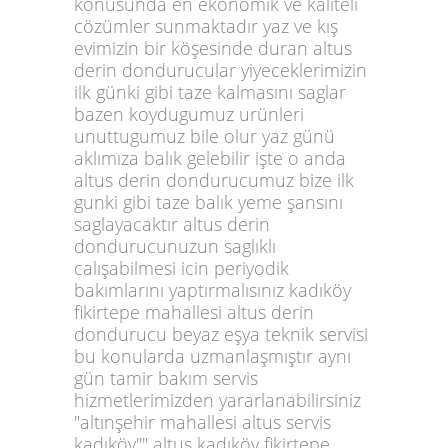
konusunda en ekonomik ve kaliteli
cözümler sunmaktadır yaz ve kış
evimizin bir köşesinde duran altus
derin dondurucular yiyeceklerimizin
ilk günki gibi taze kalmasını saglar
bazen koydugumuz urünleri
unuttugumuz bile olur yaz günü
aklımıza balık gelebilir işte o anda
altus derin dondurucumuz bize ilk
gunki gibi taze balık yeme şansını
saglayacaktır altus derin
dondurucunuzun saglıklı
calışabilmesi icin periyodik
bakımlarını yaptırmalısınız kadıköy
fikirtepe mahallesi altus derin
dondurucu beyaz eşya teknik servisi
bu konularda uzmanlaşmıştır aynı
gün tamir bakım servis
hizmetlerimizden yararlanabilirsiniz
"altınşehir mahallesi altus servis
kadıköy"" altus kadıköy fikirtepe