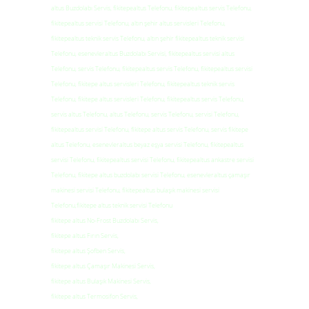
altus Buzdolabı Servis, fikitepealtus Telefonu, fikitepealtus servis Telefonu,
fikitepealtus servisi Telefonu, altın şehir altus servisleri Telefonu,
fikitepealtus teknik servis Telefonu, altın şehir fikitepealtus teknik servisi
Telefonu, esenevleraltus Buzdolabı Servisi, fikitepealtus servisi altus
Telefonu, servis Telefonu, fikitepealtus servis Telefonu, fikitepealtus servisi
Telefonu, fikitepe altus servisleri Telefonu, fikitepealtus teknik servis
Telefonu, fikitepe altus servisleri Telefonu, fikitepealtus servis Telefonu,
servis altus Telefonu, altus Telefonu, servis Telefonu, servisi Telefonu,
fikitepealtus servisi Telefonu, fikitepe altus servis Telefonu, servis fikitepe
altus Telefonu, esenevleraltus beyaz eşya servisi Telefonu, fikitepealtus
servisi Telefonu, fikitepealtus servisi Telefonu, fikitepealtus ankastre servisi
Telefonu, fikitepe altus buzdolabı servisi Telefonu, esenevleraltus çamaşır
makinesi servisi Telefonu, fikitepealtus bulaşık makinesi servisi
Telefonu,fikitepe altus teknik servisi Telefonu
fikitepe altus No-Frost Buzdolabı Servis,
fikitepe altus Fırın Servis,
fikitepe altus Şofben Servis,
fikitepe altus Çamaşır Makinesi Servis,
fikitepe altus Bulaşık Makinesi Servis,
fikitepe altus Termosifon Servis,